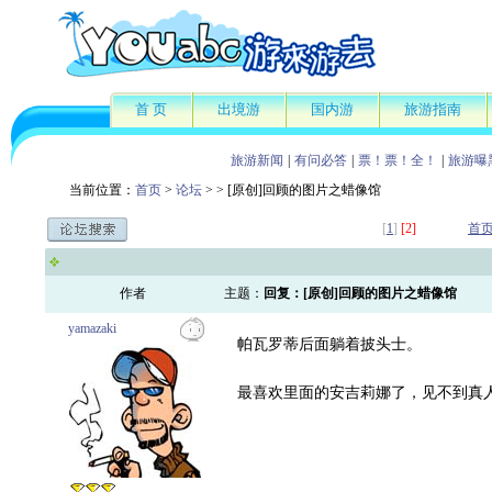
首 页
出境游
国内游
旅游指南
旅游新闻
|
有问必答
|
票！票！全！
|
旅游曝
当前位置：
首页
>
论坛
>
> [原创]回顾的图片之蜡像馆
[
1
]
[2]
首
作者
主题：
回复：[原创]回顾的图片之蜡像馆
yamazaki
帕瓦罗蒂后面躺着披头士。
最喜欢里面的安吉莉娜了，见不到真人只能