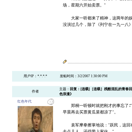
场，星期六开始卖票。"
大家一听都来了精神，这两年的娱乐
没演过几个，除了《列宁在一九一八》
用户IP：*.*.*.*
发帖时间：3/2/2007 1:30:00 PM
主题：
回复：[连载]［连载］残酷混乱的青春
作者
色浪漫》
红色年代
郑桐一听顿时就把刚才的事忘了∶"
早晨再去买票黄瓜菜都凉了"。
袁军摩拳擦掌地说："跃民，这回有
去点儿人，还得带上家伙。"