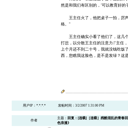
然是和我们有区别的，'可以教育好的子
王主任火了，他把桌子一拍，厉声喝
格。"
王主任确实小看了他们了，这几个小
打岔，以分散王主任的注意力∶"主任
上个月还不到二十号，我就没钱吃饭了
西，您瞧我这脸色，是不是发绿？这是
用户IP：*.*.*.*
发帖时间：3/2/2007 1:31:00 PM
主题：
回复：[连载]［连载］残酷混乱的青春
作者
色浪漫》