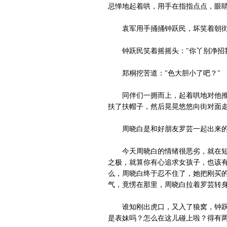
忌惮地起着哄，用手在指指点点，眼睛
袁军用手捅捅钟跃民，坏笑着朝街对
钟跃民笑着摇摇头："你丫别净招我
郑桐挖苦道："色大胆小了吧？"
同伴们一拥而上，起着哄地对他推推
扶了扶帽子，然后晃晃悠悠向街对面
周晓白是和好朋友罗芸一起出来的
今天周晓白的情绪很恶劣，就在短短
之极，就算你有心追求女孩子，也该有
么，周晓白终于忍不住了，她把刚买的
气，竟愣在那里，周晓白拉着罗芸转身
谁知刚出虎口，又入了狼窝，钟跃民
是表妹吗？怎么在这儿碰上啦？得有两