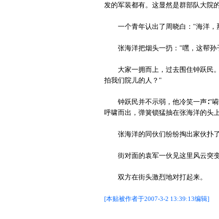
发的军装都有。这显然是群部队大院的
一个青年认出了周晓白："海洋，那
张海洋把烟头一扔："嘿，这帮孙子
大家一拥而上，过去围住钟跃民。张
拍我们院儿的人？"
钟跃民并不示弱，他冷笑一声∶"嗬，
呼啸而出，弹簧锁猛抽在张海洋的头
张海洋的同伙们纷纷掏出家伙扑了
街对面的袁军一伙见这里风云突变
双方在街头激烈地对打起来。
[本贴被作者于2007-3-2 13:39:13编辑]