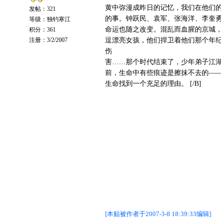
黄中弥漫成昨日的记忆，我们在他们
发帖：321
的事。钟跃民、袁军、张海洋、李奎
等级：独钓寒江
命运也随之改变。混乱而血腥的京城
积分：361
注册：3/2/2007
逗漂亮女孩，他们捍卫着他们那个年
伤
害……那个时代结束了，少年弟子江
前，生命中有些痕迹是擦抹不去的―
生命找到一个充足的理由。 [/B]
[本贴被作者于2007-3-8 18:39:33编辑]