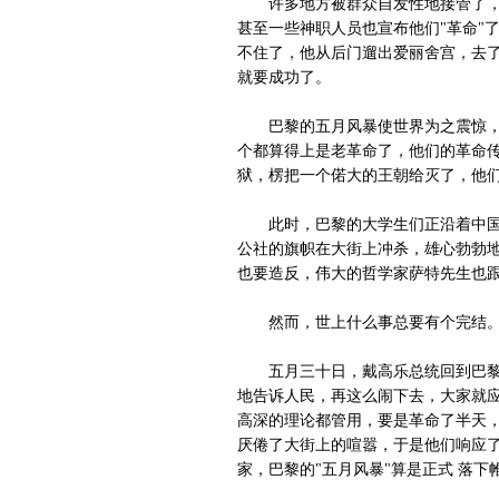
许多地方被群众自发性地接管了，工
甚至一些神职人员也宣布他们"革命"
不住了，他从后门遛出爱丽舍宫，去了
就要成功了。
巴黎的五月风暴使世界为之震惊，整
个都算得上是老革命了，他们的革命传
狱，楞把一个偌大的王朝给灭了，他
此时，巴黎的大学生们正沿着中国红
公社的旗帜在大街上冲杀，雄心勃勃地
也要造反，伟大的哲学家萨特先生也跟
然而，世上什么事总要有个完结
五月三十日，戴高乐总统回到巴黎在
地告诉人民，再这么闹下去，大家就应
高深的理论都管用，要是革命了半天，
厌倦了大街上的喧嚣，于是他们响应了
家，巴黎的"五月风暴"算是正式 落下