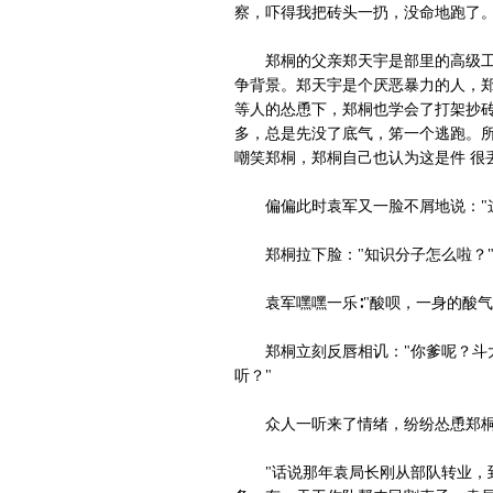
察，吓得我把砖头一扔，没命地跑了。
郑桐的父亲郑天宇是部里的高级工程
争背景。郑天宇是个厌恶暴力的人，郑
等人的怂恿下，郑桐也学会了打架抄砖
多，总是先没了底气，笫一个逃跑。所
嘲笑郑桐，郑桐自己也认为这是件 很
偏偏此时袁军又一脸不屑地说："这
郑桐拉下脸："知识分子怎么啦？
袁军嘿嘿一乐∶"酸呗，一身的酸气
郑桐立刻反唇相讥："你爹呢？斗大
听？"
众人一听来了情绪，纷纷怂恿郑桐
"话说那年袁局长刚从部队转业，到