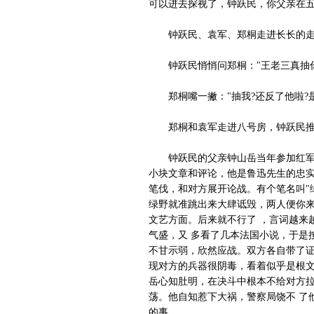
可以进去探视了，钟跃民，你父亲在五
钟跃民、袁军、郑桐走进长长的走
钟跃民悄悄问郑桐："王老三真抽你
郑桐嘴一撇："抽我?还反了他啦?
郑桐和袁军走进八号房，钟跃民推
钟跃民的父亲钟山岳当年参加红军队
小块文章和评论，他是鲁迅先生的忠实
笔伐，和对方展开论战。有个笔名叫"
绿野就准跳出来大肆诋毁，两人便你来
文艺方面。后来就不行了 ，言词越来
气盛，又 多看了几本法国小说，于是
不甘示弱，欣然应战。双方各自带了证
现对方的兵器很阴毒，看着似乎是根文
岳心知肚明，在决斗中根本不给对方拉
荡。他自知惹下大祸，警察局饶不 了
的事。