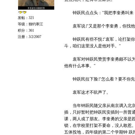
钟跃民点点头："我把李奎勇叫来，
发帖：321
等级：独钓寒江
袁军说∶"又是那个李奎勇，你找他
积分：361
注册：3/2/2007
钟跃民有些不悦∶"袁军，论打架你
斗，咱们这里没人是他对手。"
袁军对钟跃民赞赏李奎勇颇不以为然
他有什么本事。"
钟跃民拉下脸∶"怎么着？要不你先
袁军这才不吭声了。
当年钟跃民随父亲从南京调入北京工
插，只好暂时把钟跃民安插到一所普通
课，两人成了朋友。李奎勇的父亲是蹬
锁，在学校里打架不要命，没人敢惹。
五体投地，四年级的第二个学期钟 跃