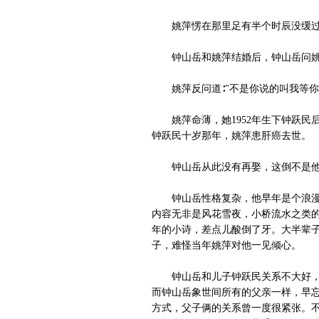
姚萍愣在那里足有半个时辰没缓过
钟山岳和姚萍结婚后，钟山岳问姚萍
姚萍反问道∶"不是你说的叫我等你
姚萍命薄，她1952年生下钟跃民后
钟跃民十岁那年，姚萍患肝癌去世。
钟山岳从此没有再娶，这倒不是他不
钟山岳性格复杂，他早年是个浪漫的
内容无非是风花雪夜，小桥流水之类的
年的小诗，差点儿酸倒了牙。大半辈子
子，难怪当年姚萍对他一见倾心。
钟山岳和儿子钟跃民关系不大好，这
而钟山岳象世间所有的父亲一样，早忘
方式，父子俩的关系曾一度很紧张。不