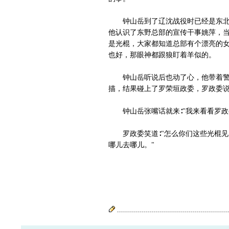
钟山岳到了辽沈战役时已经是东北野
他认识了东野总部的宣传干事姚萍，当
是光棍，大家都知道总部有个漂亮的女
也好，那眼神都跟狼盯着羊似的。
钟山岳听说后也动了心，他带着警卫
描，结果碰上了罗荣垣政委，罗政委说
钟山岳张嘴话就来∶"我来看看罗政
罗政委笑道∶"怎么你们这些光棍见
哪儿去哪儿。"