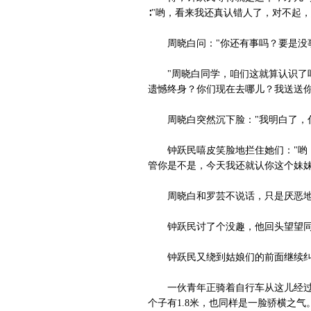
∶"哟，看来我还真认错人了，对不起
周晓白问："你还有事吗？要是没事
"周晓白同学，咱们这就算认识了吧
遗憾终身？你们现在去哪儿？我送送你
周晓白突然沉下脸："我明白了，什
钟跃民嘻皮笑脸地拦住她们："哟，
管你是不是，今天我还就认你这个妹妹
周晓白和罗芸不说话，只是厌恶地
钟跃民讨了个没趣，他回头望望同
钟跃民又绕到姑娘们的前面继续纠
一伙青年正骑着自行车从这儿经过，
个子有1.8米，也同样是一脸骄横之