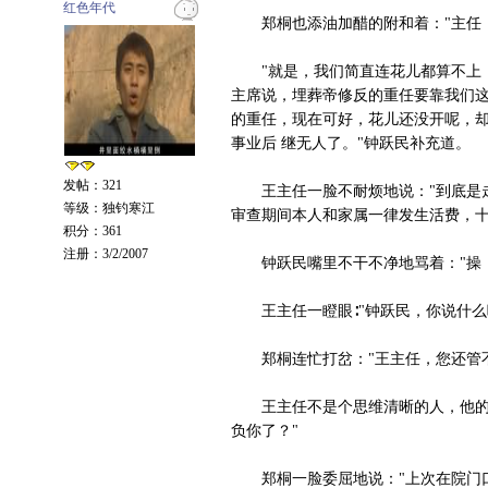
红色年代
郑桐也添油加醋的附和着："主任，
"就是，我们简直连花儿都算不上，
主席说，埋葬帝修反的重任要靠我们这
的重任，现在可好，花儿还没开呢，
事业后 继无人了。"钟跃民补充道。
发帖：321
王主任一脸不耐烦地说："到底是走
等级：独钓寒江
审查期间本人和家属一律发生活费，十
积分：361
注册：3/2/2007
钟跃民嘴里不干不净地骂着："操，
王主任一瞪眼∶"钟跃民，你说什么
郑桐连忙打岔："王主任，您还管不
王主任不是个思维清晰的人，他的注
负你了？"
郑桐一脸委屈地说："上次在院门口