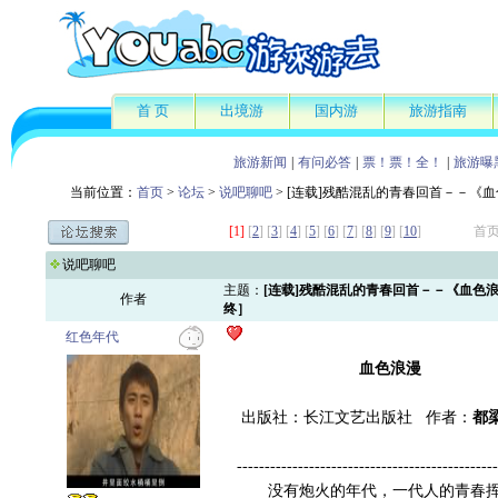
首 页
出境游
国内游
旅游指南
旅游新闻
|
有问必答
|
票！票！全！
|
旅游曝
当前位置：
首页
>
论坛
>
说吧聊吧
> [连载]残酷混乱的青春回首－－《
[1]
[
2
] [
3
] [
4
] [
5
] [
6
] [
7
] [
8
] [
9
] [
10
]
首页
说吧聊吧
主题：
[连载]残酷混乱的青春回首－－《血色
作者
终］
红色年代
血色浪漫
出版社：长江文艺出版社 作者：
都
---------------------------------------------
没有炮火的年代，一代人的青春挥洒