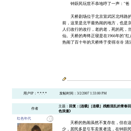
钟跃民玩世不恭地哼了一声："爸，
天桥剧场位于北京宣武区北纬路的东口
前，这里是北平最热闹的地方，也是京
人们改行的改行，老的老，死的死，当
仙。天桥的寿终正寝是在1966年的"
热闹了百十年的天桥终于变得冷冷 清
用户IP：*.*.*.*
发帖时间：3/2/2007 1:33:00 PM
主题：
回复：[连载]［连载］残酷混乱的青春
作者
色浪漫》
红色年代
天桥的热闹虽然不复存在，但在这一
少，居民多是引车卖浆者流，在钟跃民