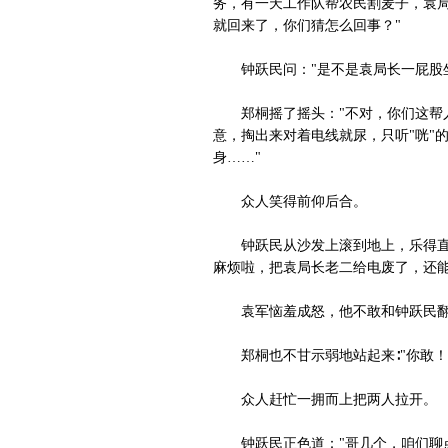
务，有一天工作队帮农民割麦子，袁局
就回来了，你们猜怎么回事？"
钟跃民问："是不是袁局长一屁股坐
郑桐摇了摇头："不对，你们这帮人
意，掏出来对着电线就尿，只听"咣"
身……"
众人笑得前仰后合。
钟跃民从沙发上滚到地上，乐得直不
麻烦啦，把袁局长老二给电废了，还能
袁军恼羞成怒，他不敢和钟跃民翻脸
郑桐也不甘示弱地站起来∶"你敢！
众人赶忙一拥而上把两人拉开。
钟跃民正色道："哥几个，咱们聊点