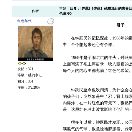
主题：
回复：[连载]［连载］残酷混乱的青春
作者
色浪漫》
红色年代
引子
在钟跃民的记忆深处，1968年的那
中，至今想起来还心有余悸。
1968年是个闹哄哄的年头，钟跃民
上面写满了毛主席语录，映入眼帘的是
发帖：321
每个人的内心里都充满了红色的希望
等级：独钓寒江
积分：361
注册：3/2/2007
钟跃民至今也没闹清，为什么会在19
的孩子们，突然象是中了邪，肾上腺素
内爆炸，在一片红色的背景下，骤然产
是，这股红色冲击波竟影响了他们的
很多年以后，钟跃民才发现，公元19
满氢气的气球，很危险地膨胀着、躁