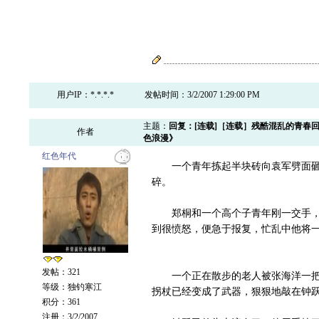
用户IP：*.*.*.*
发帖时间：3/2/2007 1:29:00 PM
主题：
回复：[连载]［连载］残酷混乱的青春
作者
色浪漫》
红色年代
一个青年拣起半块砖向袁军劈面砸来
碎。
郑桐和一个高个子青年刚一交手，眼
到很愤怒，便急于报复，忙乱中他将一
发帖：321
一个正在散步的老人被张海洋一把抢
等级：独钓寒江
拐杖已经变成了武器，狠狠地敲在钟
积分：361
注册：3/2/2007