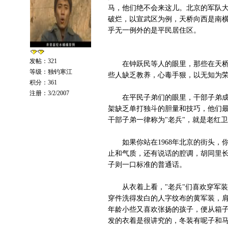
马，他们绝不会来这儿。北京的军队大
破烂，以宣武区为例，天桥向西是南横
乎无一例外的是平民居住区。
发帖：321
在钟跃民等人的眼里，那些在天桥、
等级：独钓寒江
些人缺乏教养，心毒手狠，以无知为
积分：361
注册：3/2/2007
在平民子弟们的眼里，干部子弟成天
架缺乏单打独斗的胆量和技巧，他们最
干部子弟一律称为"老兵"，就是老红
如果你站在1968年北京的街头，你
止和气质，还有说话的腔调，胡同里长
子则一口标准的普通话。
从衣着上看，"老兵"们喜欢穿军装，
穿件洗得发白的人字纹布的黄军装，肩
年龄小些又喜欢张扬的孩子，便从箱子
发的衣着是很讲究的，冬装有呢子和马