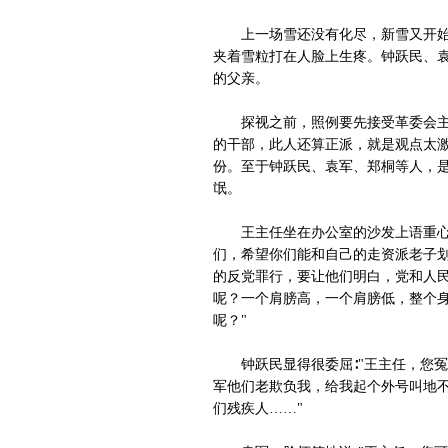
上一场雪还没有化尽，新雪又开始零
夹着雪粒打在人脸上生疼。钟跃民、袁
的父亲。
探视之前，照例要先接受革委会主任
的干部，此人还算正派，就是观点太激
份。至于钟跃民、袁军、郑桐等人，是
氓。
王主任坐在办公室的沙发上语重心长
们，希望你们能和自己的走资派老子划
的反党罪行，要让他们明白，党和人民
呢？一个肩膀高，一个肩膀低，整个身
呢？"
钟跃民显得很委屈∶"王主任，您冤
军他们老欺负我，给我起个外号叫地不
们残疾人……"