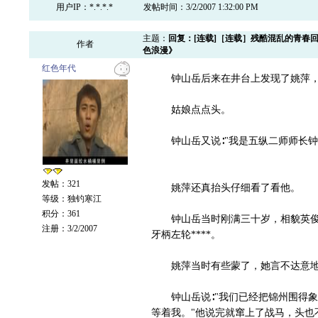
用户IP：*.*.*.*
发帖时间：3/2/2007 1:32:00 PM
主题：
回复：[连载]［连载］残酷混乱的青春
作者
色浪漫》
红色年代
钟山岳后来在井台上发现了姚萍，姚
姑娘点点头。
钟山岳又说∶"我是五纵二师师长钟
发帖：321
姚萍还真抬头仔细看了看他。
等级：独钓寒江
积分：361
钟山岳当时刚满三十岁，相貌英俊，
注册：3/2/2007
牙柄左轮****。
姚萍当时有些蒙了，她言不达意地问
钟山岳说∶"我们已经把锦州围得象
等着我。"他说完就窜上了战马，头也