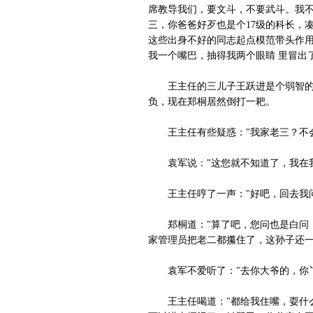
席教导我们，要文斗，不要武斗。我不
三，你爸爸好歹也是个17级的科长，
这些出身不好的同志起点模范带头作用
我一个嘴巴，抽得我两个眼睛 里冒出
王主任的三儿子王跃进是个弱智的孩
负，现在郑桐居然倒打一耙。
王主任有些疑惑："我家老三？不会
袁军说："这您就不知道了，我在我
王主任哼了一声："好吧，回去我问
郑桐道："算了吧，您问也是白问，
家管理员把老二都攥住了，这孙子还一
袁军不爱听了："去你大爷的，你丫
王主任喝道："都给我住嘴，耍什么