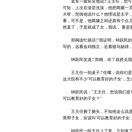
袁军一脸坏笑地说∶"王主任，您可
可短，上次在澡堂洗澡，他把两腿一叉
大呀，您猜他说什么？他愣说是太字，
看，可不是，他两腿之间还真有个点儿
然直了，于是就成了太，我说， 要是
郑桐连忙插话∶"我证明，钟跃民的
写的，远看金鸡独立，近看骏马缺蹄，
钟跃民笑道∶"郑桐，你丫就挤兑我
王主任一拍桌子∶"住嘴，说你们是
这大院有不少'可以教育好的子女'，
钟跃民说："王主任，您说我们是可
可以教育好的子女？"
王主任挠了挠头，不知他这么说是何
黑帮子女，应该叫'可以教育好的子女'
钟跃民一听主任上了套，立刻来了劲