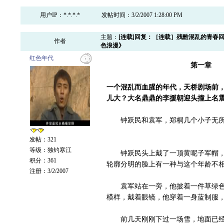
用户IP：*.*.*.*
发帖时间：3/2/2007 1:28:00 PM
主题：
[连载]回复：［连载］残酷混乱的青春
作者
色浪漫》
红色年代
第一章
一个混乱而血腥的年代，天桥剧场前，
儿大？大名鼎鼎的李援朝迎头撞上名震
钟跃民和袁军，郑桐几个小子无所
发帖：321
等级：独钓寒江
钟跃民头上戴了一顶黄呢子军帽，他
积分：361
轮廓分明的脸上有一种与这个年龄不
注册：3/2/2007
袁军站在一旁，他披着一件草绿色的
模样，戴着眼镜，他穿着一身蓝制服
前几天刚刚下过一场雪，地面已经开