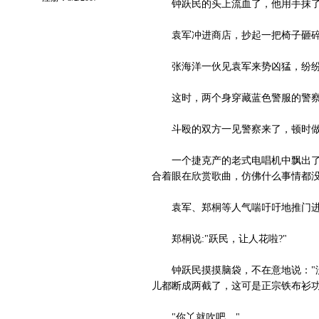
钟跃民的头上流血了，他用手抹了
袁军冲进商店，抄起一把椅子砸碎
张海洋一伙见袁军来势凶猛，纷纷
这时，两个身穿藏蓝色警服的警察
斗殴的双方一见警察来了，顿时做
一个捷克产的老式电唱机中飘出了《
合着眼在欣赏歌曲，仿佛什么事情都
袁军、郑桐等人气喘吁吁地推门进来
郑桐说:"跃民，让人花啦?"
钟跃民摸摸脑袋，不在意地说："没
儿都断成两截了，这可是正宗铁布衫功
"你丫就吹吧。"