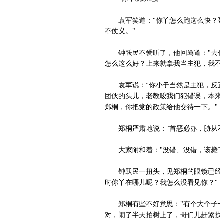
袁军笑道："你丫怎么跑这么快？哥
不仗义。"
钟跃民不爱听了，他回骂道："去你
怎么这么好？上来就拿我当主犯，我不
袁军说："你小子当然是主犯，反正
团伙的头儿，老教唆我们犯错误，本来
郑桐，你把党的政策给他交待一下。"
郑桐严肃地说："首恶必办，胁从不
大家附和着："没错、没错，该毙了
钟跃民一扭头，见郑桐的眼镜已经裂
时你丫在哪儿呢？我怎么没看见你？"
郑桐有些不好意思："有个大个子一
对，闹了半天拍树上了，哥们儿赶紧找