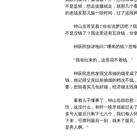
不是监狱，想走拔腿就走，就那几个看
的老战友那儿躲一段时间，过了这段风
钟山岳苦笑着∶"你在说梦话吧？我
不是没钱了？我这里还有五块钱，你拿
钟跃民惊讶地问∶"哪来的钱？您每
"我省出来的，这里花不着钱。"
钟跃民忽然发现父亲抽的烟变成了一
钱，他记得父亲以前抽烟的档次不低，
要，您留着买几包好烟，经济烟太毁身
看着儿子懂事了，钟山岳很欣慰："
坎，这没什么，有时一咬牙就挺过去了
多号人最后只剩下七八个，我们每人怀
下来，可撑到最后一刻，就来了援兵。
是男人啊。"