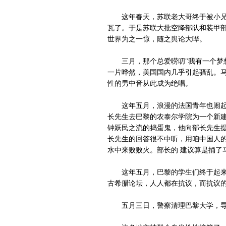
这年春天，苏联老大哥终于被小兄弟
瓦了。于是苏联大批空降部队和装甲部
世界为之一惊，随之舆论大哗。
三月，那个总爱唠叨"我有一个梦想…
一片哗然，美国国内几乎引起骚乱。马
性的男中音从此成为绝唱。
这年五月，浪漫的法国青年也闹起事
长先生去巴黎的农泰尔学院为一个新建
钟跃民之流的捣蛋鬼，他向部长先生提
长先生的回答很不中听，用咱中国人的
水中来败败火。部长的 建议算是捅了
这年五月，巴黎的学生们终于起来革
古希腊论坛，人人都在抗议，而抗议的
五月三日，警察清理巴黎大学，导