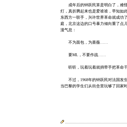
成年后的钟跃民算是明白了，难怪当
灯，真折腾起来也是爱谁谁，早知如此
东西方一联手，兴许世界革命就成功了
庭，北京这边的口号暴力倾向重了点儿
漫气息：
不为面包，为蔷薇……
要ML，不要作战……
听听，玩着玩着就捎带手把革命干了
不过，1968年的钟跃民对法国发生
当巴黎的学生们从街垒里玩够了回家