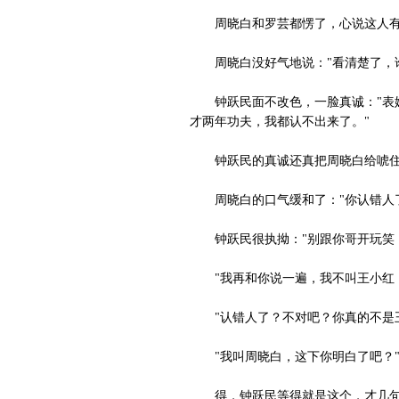
周晓白和罗芸都愣了，心说这人有
周晓白没好气地说："看清楚了，谁
钟跃民面不改色，一脸真诚："表妹
才两年功夫，我都认不出来了。"
钟跃民的真诚还真把周晓白给唬住
周晓白的口气缓和了："你认错人了
钟跃民很执拗："别跟你哥开玩笑，
"我再和你说一遍，我不叫王小红，
"认错人了？不对吧？你真的不是王
"我叫周晓白，这下你明白了吧？
得，钟跃民等得就是这个，才几句就