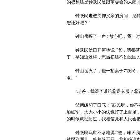
的权利还是钟跃民硬跟革委会的人闹才
钟跃民走进关押父亲的房间，见钟山
您还好吧？"
钟山岳哼了一声∶"放心吧，我一时
钟跃民信口开河地说∶"爸，我都替
了，早知道这样，您当初还不如投国民
钟山岳火了，他一拍桌子∶"跃民，
滚。"
"老爸，我滚了谁给您送衣服？您还
父亲缓和了口气："跃民呀，你不要
加红军，大大小小的仗也打了上百场，
的时候就经历过，我相信党和人民会把
钟跃民玩世不恭地说∶"爸，昨天我
就跟到哪儿，躲都躲不开，您相信谁也