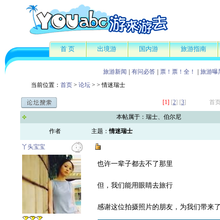
首 页
出境游
国内游
旅游指南
旅游新闻
|
有问必答
|
票！票！全！
|
旅游曝
当前位置：
首页
>
论坛
>
> 情迷瑞士
[1]
[
2
] [
3
]
首页
本帖属于：瑞士、伯尔尼
作者
主题：
情迷瑞士
丫头宝宝
也许一辈子都去不了那里
但，我们能用眼睛去旅行
感谢这位拍摄照片的朋友，为我们带来