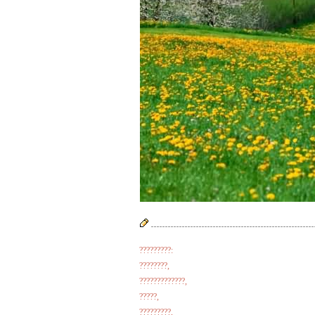
?????????:
????????,
?????????????,
?????,
?????????,