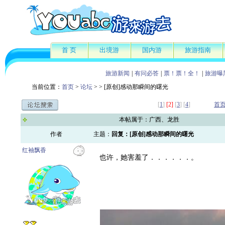
首 页
出境游
国内游
旅游指南
旅游新闻
|
有问必答
|
票！票！全！
|
旅游曝
当前位置：
首页
>
论坛
>
> [原创]感动那瞬间的曙光
[
1
]
[2]
[
3
] [
4
]
首
本帖属于：广西、龙胜
作者
主题：
回复：[原创]感动那瞬间的曙光
红袖飘香
也许，她害羞了．．．．．．。