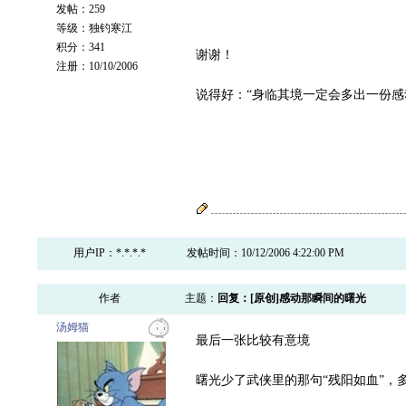
发帖：259
等级：独钓寒江
积分：341
谢谢！
注册：10/10/2006
说得好：“身临其境一定会多出一份感
用户IP：*.*.*.*
发帖时间：10/12/2006 4:22:00 PM
作者
主题：
回复：[原创]感动那瞬间的曙光
汤姆猫
最后一张比较有意境
曙光少了武侠里的那句“残阳如血”，