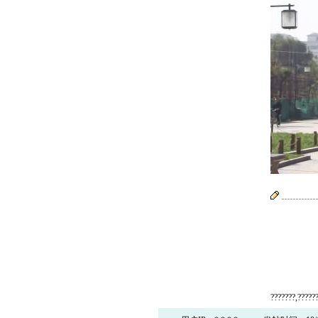
???????,??????