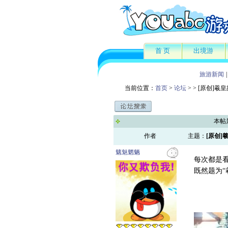
首 页
出境游
旅游新闻
|
当前位置：
首页
>
论坛
>
> [原创]羲
本帖
作者
主题：
[原创]
魑魅魍魉
每次都是
既然题为“