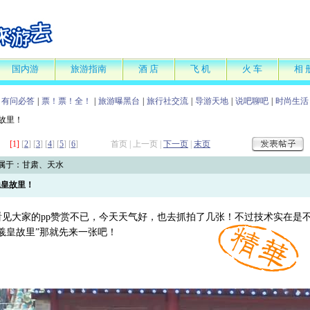
国内游
旅游指南
酒 店
飞 机
火 车
相 
有问必答
|
票！票！全！
|
旅游曝黑台
|
旅行社交流
|
导游天地
|
说吧聊吧
|
时尚生活
皇故里！
[1]
[
2
] [
3
] [
4
] [
5
] [
6
]
首页 | 上一页 |
下一页
|
末页
属于：甘肃、天水
羲皇故里！
看见大家的pp赞赏不已，今天天气好，也去抓拍了几张！不过技术实在是
羲皇故里”那就先来一张吧！