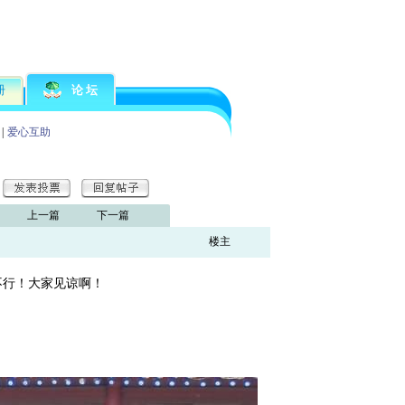
册
论 坛
|
爱心互助
上一篇
下一篇
楼主
不行！大家见谅啊！