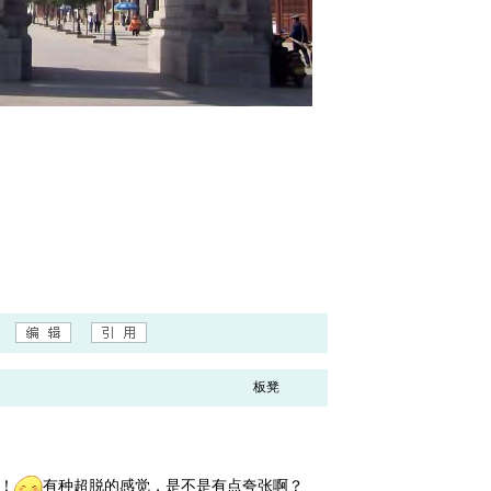
板凳
！
有种超脱的感觉，是不是有点夸张啊？