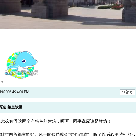
?!
2006 4:24:00 PM
原创]羲皇故里！
该怎么称呼这两个有特色的建筑，呵呵！同事说应该是牌坊！
牌坊”四角都有铃铛。风一吹铃铛就会“铛铛作响”，听了以后心里特别舒服